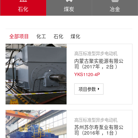
石化
煤炭
冶金
全部项目
化工
石化
煤化
高压标准型异步电动机
内蒙古聚实能源有限公
司（2017年 ，2台 ）
YKS1120-4P
项目参数
高压标准型异步电动机
苏州苏尔寿泵业有限公
司（2016年 ，1台 ）