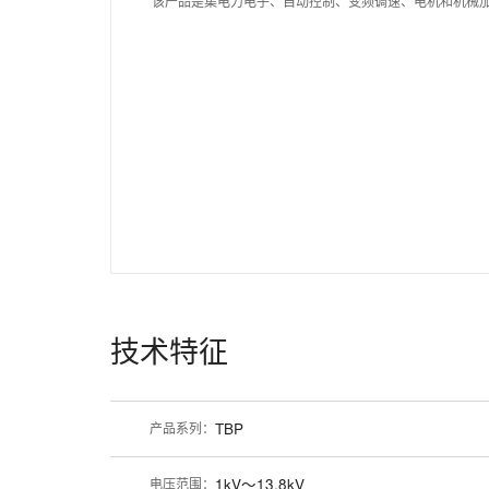
该产品是集电力电子、自动控制、变频调速、电机和机械
技术特征
产品系列：
TBP
电压范围：
1kV～13.8kV