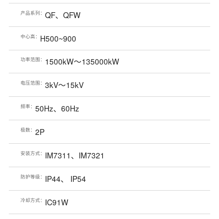
产品系列：
QF、QFW
中心高：
H500~900
功率范围：
1500kW～135000kW
电压范围：
3kV～15kV
频率：
50Hz、60Hz
极数：
2P
安装方式：
IM7311、IM7321
防护等级：
IP44、 IP54
冷却方式：
IC91W