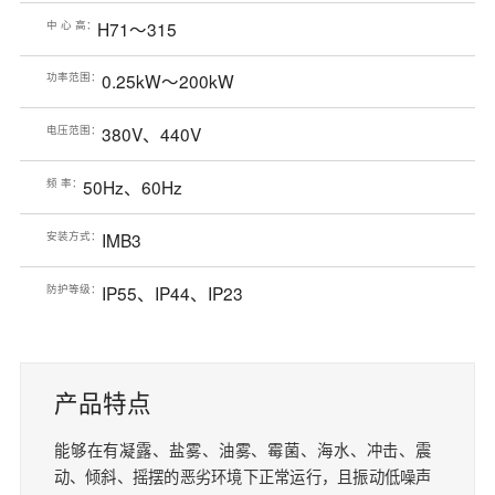
中 心 高：
H71～315
功率范围：
0.25kW～200kW
电压范围：
380V、440V
频 率：
50Hz、60Hz
安装方式：
IMB3
防护等级：
IP55、IP44、IP23
产品特点
能够在有凝露、盐雾、油雾、霉菌、海水、冲击、震
动、倾斜、摇摆的恶劣环境下正常运行，且振动低噪声