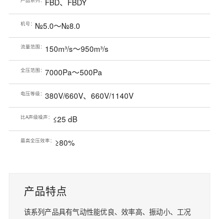
FBD、FBDY
机号：
№5.0～№8.0
流量范围：
150m³/s～950m³/s
全压范围：
7000Pa～500Pa
电压等级：
380V/660V、660V/1140V​
比A声级噪声：
≤25 dB
最高全压效率：
≥80%
产品特点
该系列产品具有气动性能优良、效率高、振动小、工况