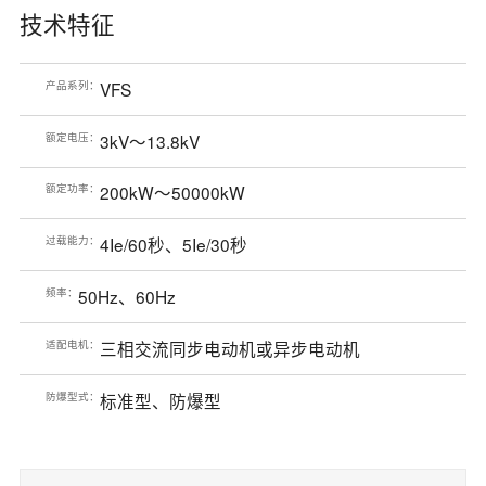
技术特征
产品系列：
VFS
额定电压：
3kV～13.8kV
额定功率：
200kW～50000kW
过载能力：
4Ie/60秒、5Ie/30秒
频率：
50Hz、60Hz
适配电机：
三相交流同步电动机或异步电动机
防爆型式：
标准型、防爆型