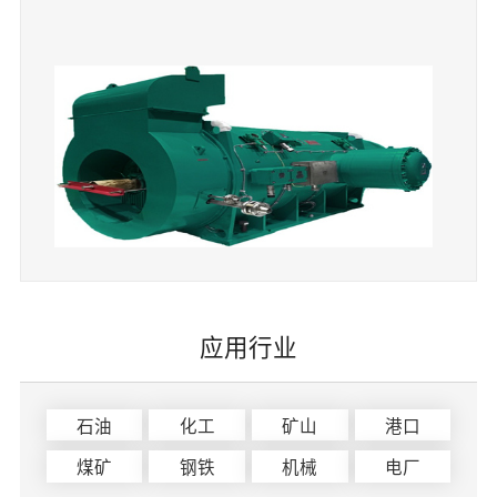
应用行业
石油
化工
矿山
港口
煤矿
钢铁
机械
电厂