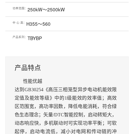
功率范围：
250kW～2500kW
中 心 高：
H355～560
产品系列：
TBYBP
产品特点
性能优越
达到
GB30254《高压三相笼型异步电动机能效限
定值及能效等级》中的1级能效的效率值；
高效
区范围宽，高功率因数，降低电能消耗，符合绿
色生态理念；矢量
/DTC
智能控制，启动转矩大，
动态响应快，多机联动时可实现功率平衡；可软
起停，启动电流低，减小对电网和传动链的冲