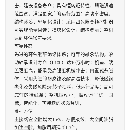
击，延长设备寿命；具有恒转矩特性，弱磁调速
范围宽，满足更宽广的运行范围；高功率密度，
结构紧凑，轻量化设计；采用四象限变频控制器
可实现能量回馈；模块化设计，结构灵活；
整机
达到环保噪声要求。
可靠性高
先进的环氧酸酐绝缘体系；可靠的轴承结构，滚
动轴承设计寿命（
L10h）达10万小时；机座、端
盖强度高，能承受高强度机械冲击；
内置式永磁
体，采用先进的防腐蚀及耐高温技术，降低磁钢
老化及失磁风险
;
无转子损耗，低运行温度；高可
靠性的接线盒；整机振动小，振动水平优于国
标；智能化，可持续的状态监测；
维护方便
主接线盒空腔增大
15%，方便接线；大空间油脂
加注空腔，加脂周期延长1.5倍。