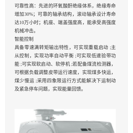
可靠性高：先进的环氧酸酐绝缘体系，绝缘寿命
增加
30%
；可靠的轴承结构，滚动轴承设计寿命
达
10
万小时；机座、端盖强度高，能承受高强度
机械冲击。
智能控制
具备零速满转矩输出特性，可实现重载启动
;
主
从控制，实现功率自动平衡
;
可实现低速验带功
能
;
可实现软启动、软停机
;
若配备煤流检测器，
可根据负载调整皮带运行速度，实现煤多快运，
煤少慢运
;
采用四象限运行方式能解决下运制动
及紧急停车问题，实现能量回馈。