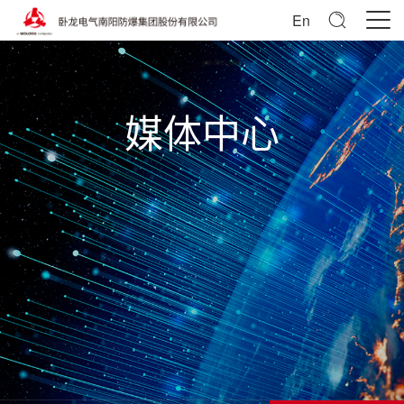
En
媒体中心