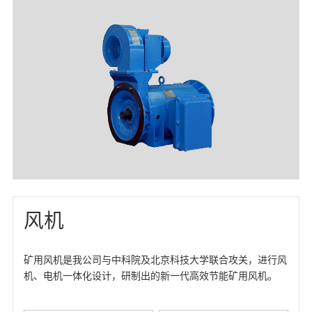
风机
矿用风机是我公司与中科院及北京科技大学联合攻关，进行风
机、电机一体化设计，研制出的新一代高效节能矿用风机。