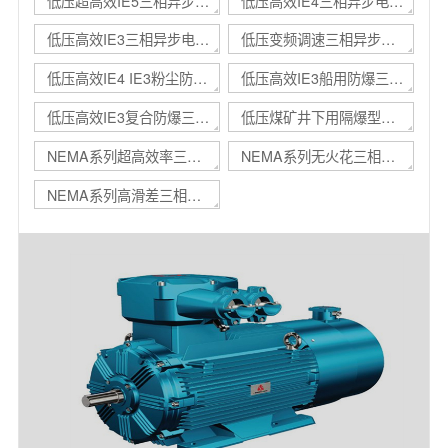
低压超高效IE5三相异步电
低压高效IE4三相异步电动
动机
机
低压高效IE3三相异步电动
低压变频调速三相异步电
机
动机
低压高效IE4 IE3粉尘防爆
低压高效IE3船用防爆三相
三相异步电动机
异步电动机
低压高效IE3复合防爆三相
低压煤矿井下用隔爆型三
异步电动机
相异步电动机
NEMA系列超高效率三相
NEMA系列无火花三相异
异步电动机
步电动机
NEMA系列高滑差三相异
步电动机