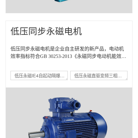
低压同步永磁电机
低压同步永磁电机
是企业自主研发的新产品，电动机
效率指标符合GB 30253-2013
《永磁同步电动机能效限
定值及能效等级》的规定中
1级能效要求。
低压永磁IE4自起动隔爆型
低压永磁直驱变频三相同
三相永磁同步电动机
步电动机