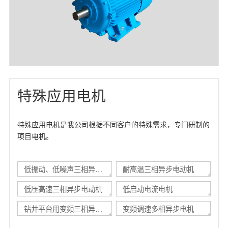
特殊应用电机
特殊应用电机是我公司根据不同客户的特殊需求，专门研制的
项目电机。
低振动、低噪声三相异步
耐高温三相异步电动机
电动机
低压高速三相异步电动机
低启动电流电机
钻井平台用变频三相异步
变频调速多相异步电机
电动机