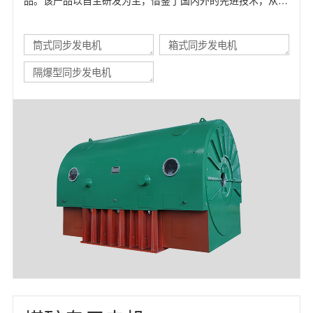
形成了自身的技术特点。
筒式同步发电机
箱式同步发电机
隔爆型同步发电机