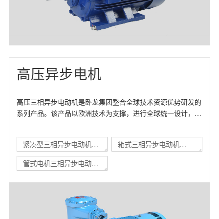
高压异步电机
高压三相异步电动机是卧龙集团整合全球技术资源优势研发的
系列产品。该产品以欧洲技术为支撑，进行全球统一设计，并
承载各区域品牌。
紧凑型三相异步电动机
箱式三相异步电动机
（TEFC)
（TEAAC)
管式电机三相异步电动机
（TETC)