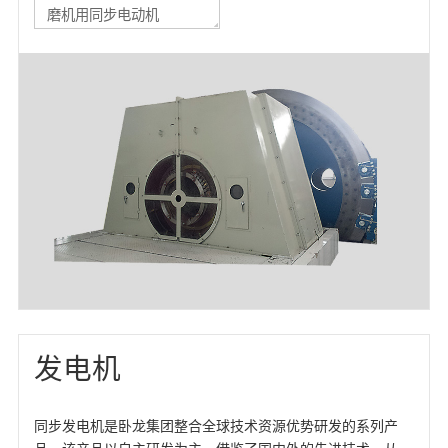
磨机用同步电动机
发电机
同步发电机是卧龙集团整合全球技术资源优势研发的系列产
品。该产品以自主研发为主，借鉴了国内外的先进技术，从而