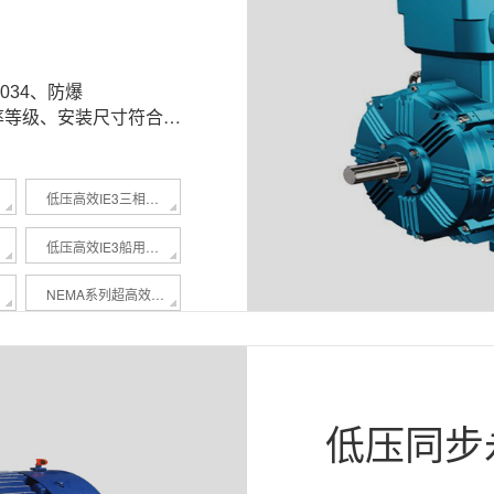
60034、防爆
率等级、安装尺寸符合
制造精良、性能优异，运
低压高效IE3三相异
步电动机
低压高效IE3船用防
动
爆三相异步电动机
爆
NEMA系列超高效率
三相异步电动机
三
低压同步