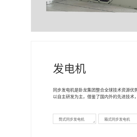
发电机
同步发电机是卧龙集团整合全球技术资源优
以自主研发为主，借鉴了国内外的先进技术
点。
筒式同步发电机
箱式同步发电机