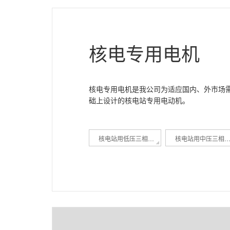
核电专用电机
核电专用电机是我公司为适应国内、外市场
础上设计的核电站专用电动机。
核电站用低压三相异
核电站用中压三相
步电动机
步电动机