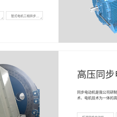
机
管式电机三相异步电
动机（TETC)
高压同步
同步电动机是我公司研
术、电机技术为一体的