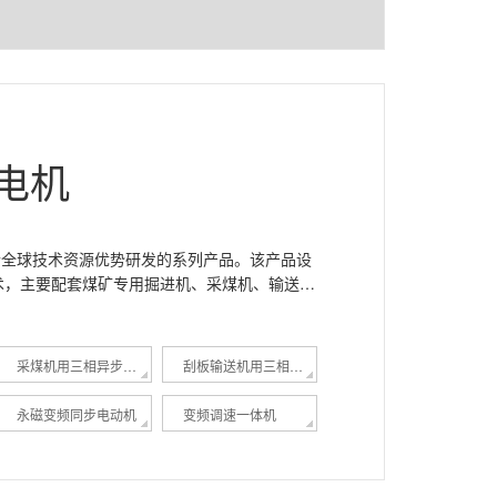
电机
合全球技术资源优势研发的系列产品。该产品设
技术，主要配套煤矿专用掘进机、采煤机、输送机
欧洲工艺设计，中国制造的高品质煤专电机。
采煤机用三相异步电
刮板输送机用三相异
动机
步电动机
永磁变频同步电动机
变频调速一体机