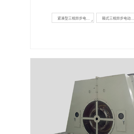
牌。
紧凑型三相异步电动
箱式三相异步电动
机（TEFC)
（TEAAC)