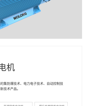
电机
制的集防爆技术、电力电子技术、自动控制技
高新技术产品。