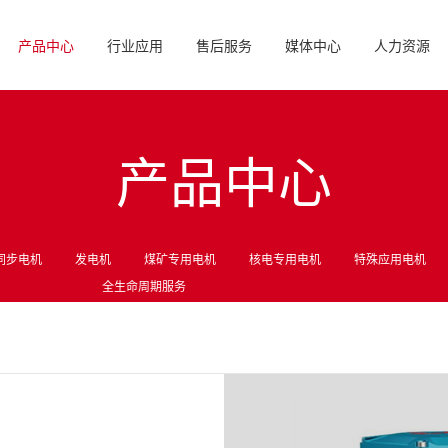
产品中心
行业应用
售后服务
媒体中心
人力资源
产品中心
同步电机
发电机
煤矿专用电机
核电专用电机
特殊应用电机
全生命周期服务