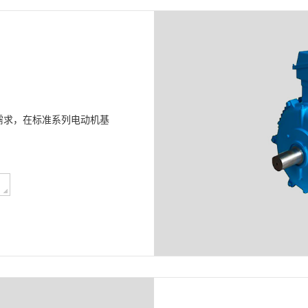
需求，在标准系列电动机基
异