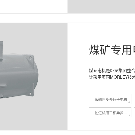
煤矿专用
煤专电机是卧龙集团整
计采用英国MORLEY
等，能为客户提供秉承
永磁同步外转子电机
掘进机用三相异步电
动机