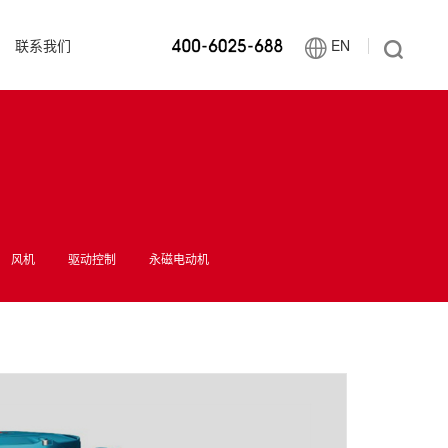
联系我们
EN
风机
驱动控制
永磁电动机