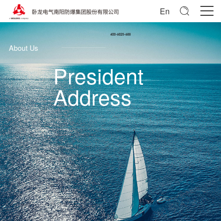
En
About Us
President
Address